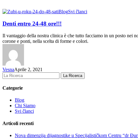
Blog
Svi članci
Denti entro 24-48 ore!!!
Il vantaggio della nostra clinica è che tutto facciamo in un posto nei no
corone e ponti, nella scelta di forme e colori.
Vesna
Aprile 2, 2021
La Ricerca
Categorie
Blog
Chi Siamo
Svi članci
Articoli recenti
Nova dimenzija dijagnostike u Specijalističkom Centru “dr Đu