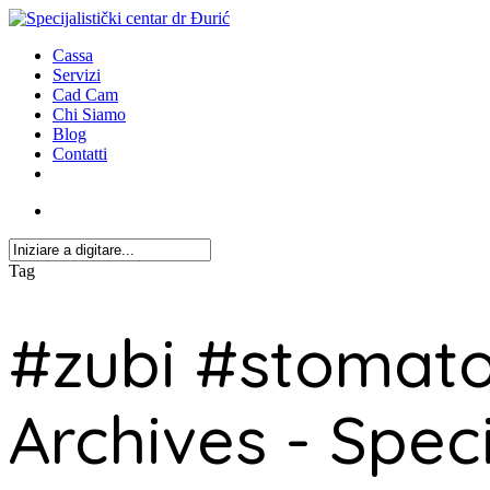
Cassa
Servizi
Cad Cam
Chi Siamo
Blog
Contatti
Tag
#zubi #stomato
Archives - Speci