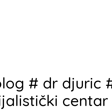
log # dr djuric
jalistički centar