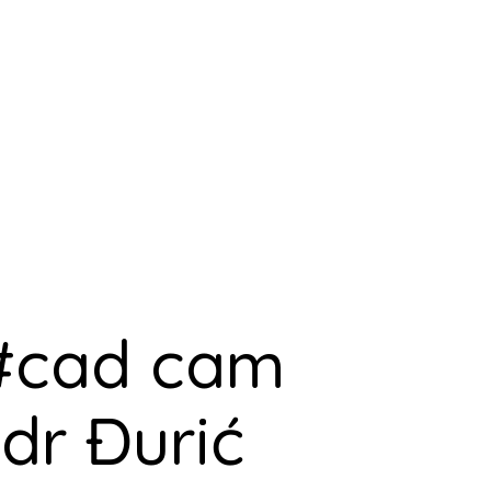
 #cad cam
 dr Đurić