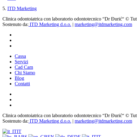
5.
ITD Marketing
Clinica odontoiatrica con laboratorio odontotecnico “Dr Đurić“ © Tutti 
Sostenuto da:
ITD Marketing d.o.o.
|
marketing@itdmarketing.com
Cassa
Servizi
Cad Cam
Chi Siamo
Blog
Contatti
Clinica odontoiatrica con laboratorio odontotecnico “Dr Đurić“ © Tutti 
Sostenuto da:
ITD Marketing d.o.o.
|
marketing@itdmarketing.com
IT
BS
EN
DE
IT