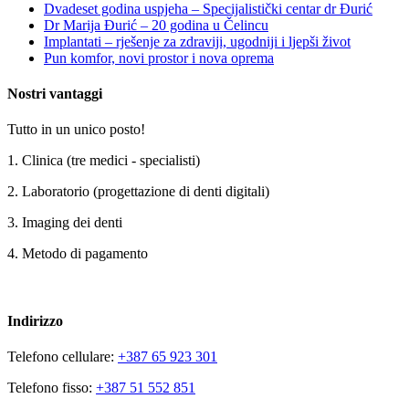
Dvadeset godina uspjeha – Specijalistički centar dr Đurić
Dr Marija Đurić – 20 godina u Čelincu
Implantati – rješenje za zdraviji, ugodniji i ljepši život
Pun komfor, novi prostor i nova oprema
Nostri vantaggi
Tutto in un unico posto!
1. Clinica (tre medici - specialisti)
2. Laboratorio (progettazione di denti digitali)
3. Imaging dei denti
4. Metodo di pagamento
Indirizzo
Telefono cellulare:
+387 65 923 301
Telefono fisso:
+387 51 552 851